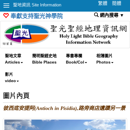
繁體
簡體
聖地資訊 Site Information
網內搜尋 ▼
奉獻支持聖光神學院
聖地文章
簡明聖經史地
專書專欄
相簿圖片
Articles
Bible Places
Book/Col
Photos
影片
video
圖片內頁
彼西底安提阿(Antioch in Pisidia),路旁商店遺蹟另一景