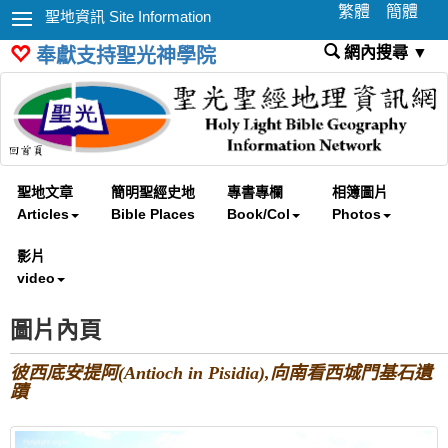
繁體
簡體
聖地資訊 Site Information
網內搜尋 ▼
奉獻支持聖光神學院
聖地文章
簡明聖經史地
專書專欄
相簿圖片
Articles
Bible Places
Book/Col
Photos
影片
video
圖片內頁
彼西底安提阿(Antioch in Pisidia),向南看西城門基石遺
蹟