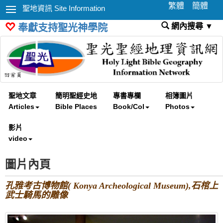
繁體
簡體
聖地資訊 Site Information
網內搜尋 ▼
奉獻支持聖光神學院
聖地文章
簡明聖經史地
專書專欄
相簿圖片
Articles
Bible Places
Book/Col
Photos
影片
video
圖片內頁
孔雅考古博物館( Konya Archeological Museum),石棺上
武士騎馬的雕像