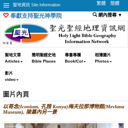
繁體
簡體
聖地資訊 Site Information
網內搜尋 ▼
奉獻支持聖光神學院
聖地文章
簡明聖經史地
專書專欄
相簿圖片
Articles
Bible Places
Book/Col
Photos
影片
video
圖片內頁
以哥念(Iconium, 孔雅 Konya)梅夫拉那博物館(Mevlana
Museum), 陵墓內另一景