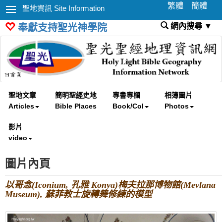
繁體
簡體
聖地資訊 Site Information
網內搜尋 ▼
奉獻支持聖光神學院
聖地文章
簡明聖經史地
專書專欄
相簿圖片
Articles
Bible Places
Book/Col
Photos
影片
video
圖片內頁
以哥念(Iconium, 孔雅 Konya)梅夫拉那博物館(Mevlana
Museum), 蘇菲教士旋轉舞修練的模型