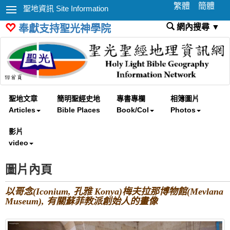
繁體
簡體
聖地資訊 Site Information
網內搜尋 ▼
奉獻支持聖光神學院
聖地文章
簡明聖經史地
專書專欄
相簿圖片
Articles
Bible Places
Book/Col
Photos
影片
video
圖片內頁
以哥念(Iconium, 孔雅 Konya)梅夫拉那博物館(Mevlana
Museum), 有關蘇菲教派創始人的畫像