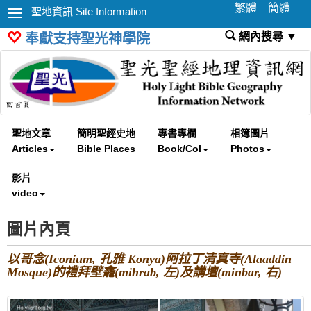
繁體
簡體
聖地資訊 Site Information
網內搜尋 ▼
奉獻支持聖光神學院
聖地文章
簡明聖經史地
專書專欄
相簿圖片
Articles
Bible Places
Book/Col
Photos
影片
video
圖片內頁
以哥念(Iconium, 孔雅 Konya)阿拉丁清真寺(Alaaddin
Mosque)的禮拜壁龕(mihrab, 左)及講壇(minbar, 右)