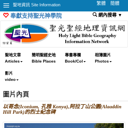
繁體
簡體
聖地資訊 Site Information
網內搜尋 ▼
奉獻支持聖光神學院
聖地文章
簡明聖經史地
專書專欄
相簿圖片
Articles
Bible Places
Book/Col
Photos
影片
video
圖片內頁
以哥念(Iconium, 孔雅 Konya),阿拉丁山公園(Alaaddin
Hill Park)的烈士紀念碑