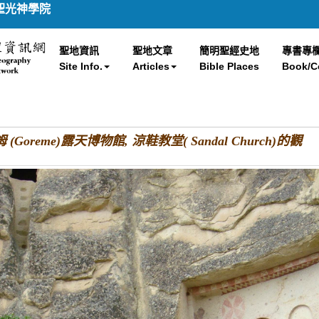
聖光神學院
聖地資訊
聖地文章
簡明聖經史地
專書專
Site Info.
Articles
Bible Places
Book/C
姆 (Goreme)露天博物館, 涼鞋教堂( Sandal Church)的觀