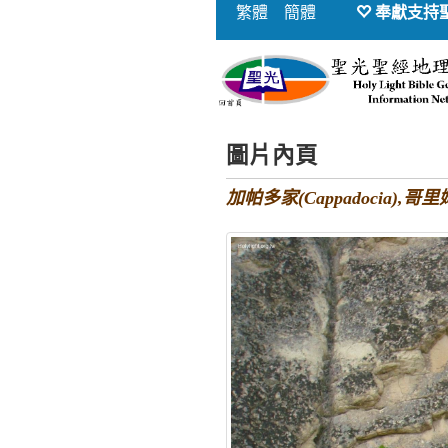
繁體
簡體
奉獻支持
圖片內頁
加帕多家(Cappadocia),哥里