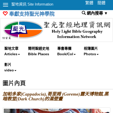
繁體
簡體
聖地資訊 Site Information
網內搜尋 ▼
奉獻支持聖光神學院
聖地文章
簡明聖經史地
專書專欄
相簿圖片
Articles
Bible Places
Book/Col
Photos
影片
video
圖片內頁
加帕多家(Cappadocia),哥里姆 (Goreme)露天博物館,黑
暗教堂(Dark Church)的濕壁畫