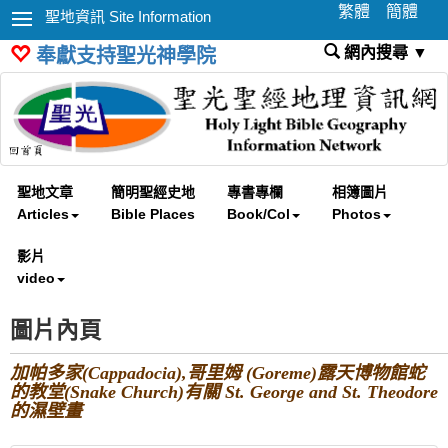
繁體
簡體
聖地資訊 Site Information
網內搜尋 ▼
奉獻支持聖光神學院
聖地文章
簡明聖經史地
專書專欄
相簿圖片
Articles
Bible Places
Book/Col
Photos
影片
video
圖片內頁
加帕多家(Cappadocia),哥里姆 (Goreme)露天博物館蛇
的教堂(Snake Church)有關 St. George and St. Theodore
的濕壁畫