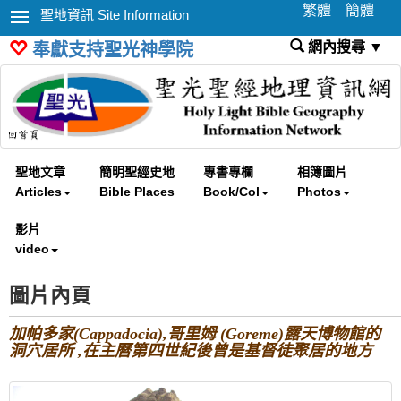
繁體
簡體
聖地資訊 Site Information
網內搜尋 ▼
奉獻支持聖光神學院
聖地文章
簡明聖經史地
專書專欄
相簿圖片
Articles
Bible Places
Book/Col
Photos
影片
video
圖片內頁
加帕多家(Cappadocia),哥里姆 (Goreme)露天博物館的
洞穴居所 ,在主曆第四世紀後曾是基督徒聚居的地方