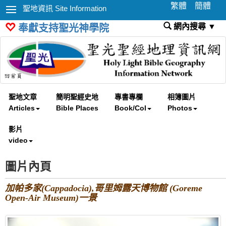
繁體
簡體
聖地資訊 Site Information
網內搜尋 ▼
奉獻支持聖光神學院
聖地文章
簡明聖經史地
專書專欄
相簿圖片
Articles
Bible Places
Book/Col
Photos
影片
video
圖片內頁
加帕多家(Cappadocia),哥里姆露天博物館 (Goreme
Open-Air Museum)一景