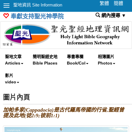
繁體
簡體
聖地資訊 Site Information
網內搜尋 ▼
奉獻支持聖光神學院
聖地文章
簡明聖經史地
專書專欄
相簿圖片
Articles
Bible Places
Book/Col
Photos
影片
video
圖片內頁
加帕多家(Cappadocia)是古代羅馬帝國的行省,聖經曾
提及此地(徒2:9;彼前1:1)