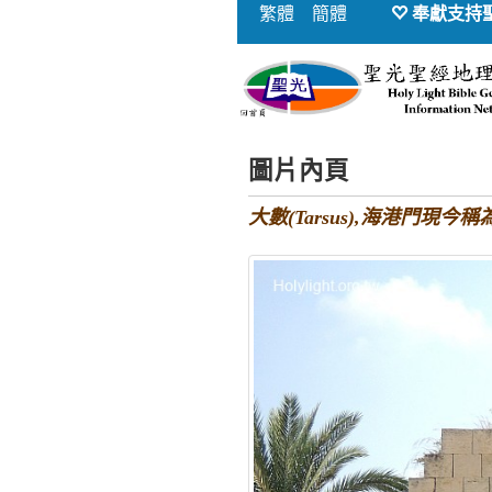
繁體
簡體
奉獻支持
圖片內頁
大數(Tarsus),海港門現今稱為