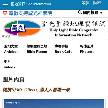
繁體
簡體
聖地資訊 Site Information
網內搜尋 ▼
奉獻支持聖光神學院
聖地文章
簡明聖經史地
專書專欄
相簿圖片
Articles
Bible Places
Book/Col
Photos
影片
video
圖片內頁
橄欖山(Mt. Olives), 猶太人墓場一景