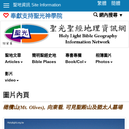
繁體
簡體
聖地資訊 Site Information
網內搜尋 ▼
奉獻支持聖光神學院
聖地文章
簡明聖經史地
專書專欄
相簿圖片
Articles
Bible Places
Book/Col
Photos
影片
video
圖片內頁
橄欖山(Mt. Olives), 向東看, 可見聖殿山及猶太人墓場