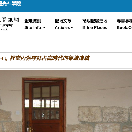
聖光神學院
聖地資訊
聖地文章
簡明聖經史地
專書專
Site Info.
Articles
Bible Places
Book/C
 Church), 教堂內保存拜占庭時代的祭壇遺蹟