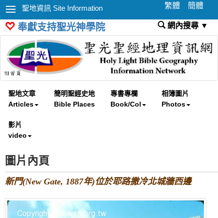
繁體
簡體
聖地資訊 Site Information
網內搜尋 ▼
奉獻支持聖光神學院
聖地文章
簡明聖經史地
專書專欄
相簿圖片
Articles
Bible Places
Book/Col
Photos
影片
video
圖片內頁
新門(New Gate, 1887年)位於耶路撒冷北城牆西邊