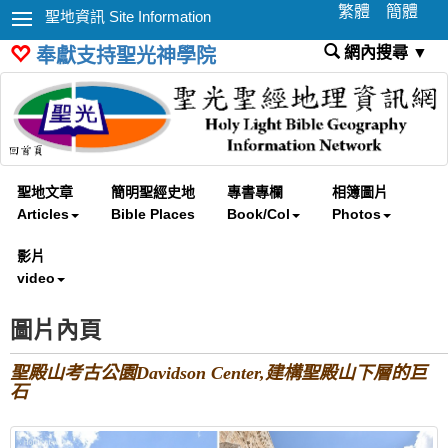
繁體
簡體
聖地資訊 Site Information
網內搜尋 ▼
奉獻支持聖光神學院
聖地文章
簡明聖經史地
專書專欄
相簿圖片
Articles
Bible Places
Book/Col
Photos
影片
video
圖片內頁
聖殿山考古公園Davidson Center,建構聖殿山下層的巨
石