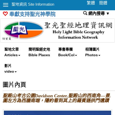
繁體
簡體
聖地資訊 Site Information
網內搜尋 ▼
奉獻支持聖光神學院
聖地文章
簡明聖經史地
專書專欄
相簿圖片
Articles
Bible Places
Book/Col
Photos
影片
video
圖片內頁
聖殿山考古公園Davidson Center,聖殿山的西南角—景.
圖左方為西牆南端，隱約看到其上的羅賓遜拱門遺蹟