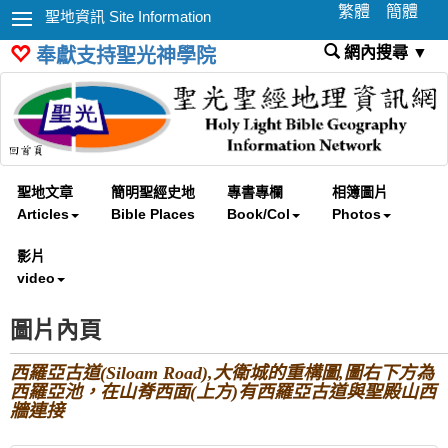
繁體
簡體
聖地資訊 Site Information
網內搜尋 ▼
奉獻支持聖光神學院
聖地文章
簡明聖經史地
專書專欄
相簿圖片
Articles
Bible Places
Book/Col
Photos
影片
video
圖片內頁
西羅亞古道(Siloam Road),大衛城的重構圖,圖右下方為
西羅亞池，在山脊西面(上方)有西羅亞古道與聖殿山西
牆連接