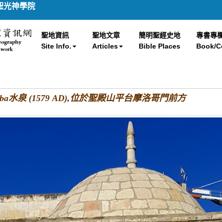
聖光神學院
聖地資訊
聖地文章
簡明聖經史地
專書專
Site Info.
Articles
Bible Places
Book/C
ghariba水泉 (1579 AD),位於聖殿山平台摩洛哥門前方