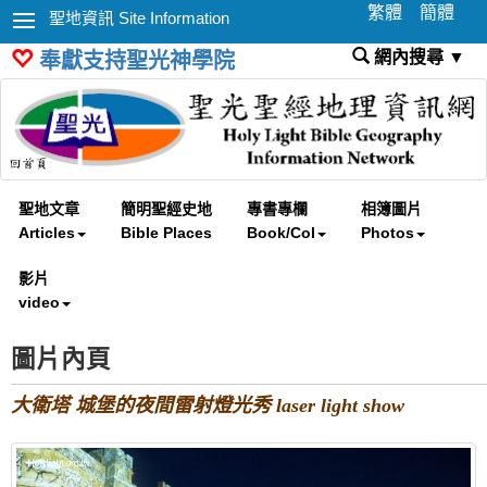
繁體
簡體
聖地資訊 Site Information
網內搜尋 ▼
奉獻支持聖光神學院
聖地文章
簡明聖經史地
專書專欄
相簿圖片
Articles
Bible Places
Book/Col
Photos
影片
video
圖片內頁
大衛塔 城堡的夜間雷射燈光秀 laser light show