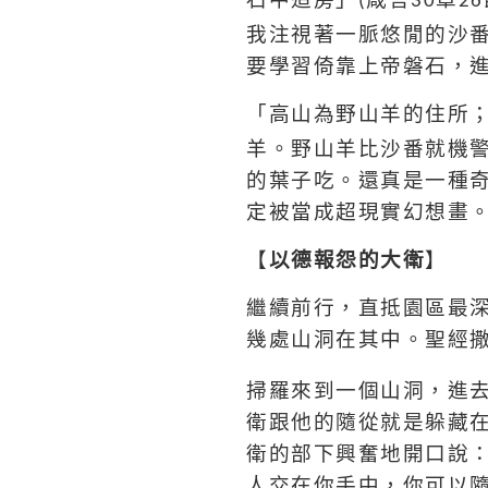
(
30
26
我注視著一脈悠閒的沙
要學習倚靠上帝磐石，
「高山為野山羊的住所
羊。野山羊比沙番就機
的葉子吃。還真是一種
定被當成超現實幻想畫
【
以德報怨的大衛
】
繼續前行，直抵園區最
幾處山洞在其中。聖經
掃羅來到一個山洞，進
衛跟他的隨從就是躲藏
衛的部下興奮地開口說
人交在你手中，你可以