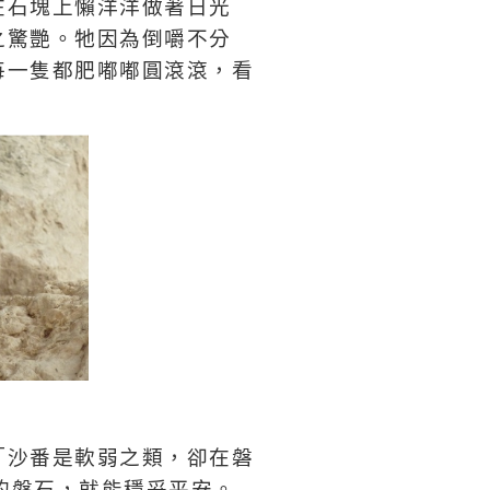
在石塊上懶洋洋做著日光
之驚艷。牠因為倒嚼不分
每一隻都肥嘟嘟圓滾滾，看
「沙番是軟弱之類，卻在磐
的磐石，就能穩妥平安。