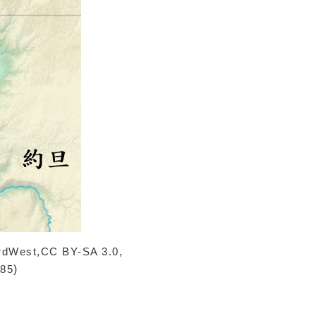
rdWest,CC BY-SA 3.0,
985
)