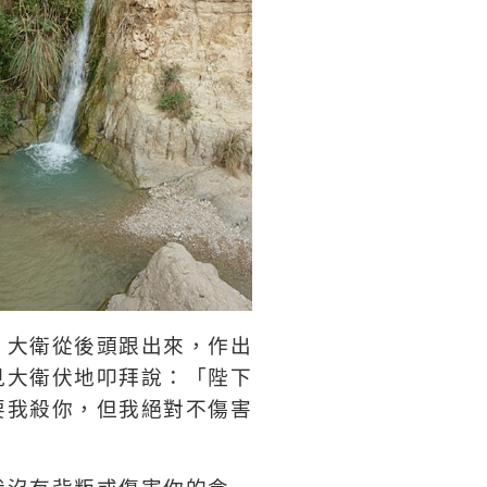
，大衛從後頭跟出來，作出
見大衛伏地叩拜說：「陛下
要我殺你，但我絕對不傷害