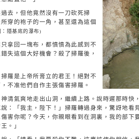
爬過去，但他竟然沒有一刀砍死掃
羅所穿的袍子的一角，甚至還為這個
圖
：
隱基底的瀑布
)
然只拿回一塊布，都憤憤為此感到不
以錯失這個大好機會？殺了掃羅後，
。
，掃羅是上帝所膏立的君王！絕對不
下，不准他們自作主張傷害掃羅。
，神清氣爽地走出山洞，繼續上路。說時遲那時快
喊說：「我主，陛下！」掃羅轉過身來，驚訝地看
想傷害你呢？今天，你親眼看到在洞裏，我的部下
的王。」