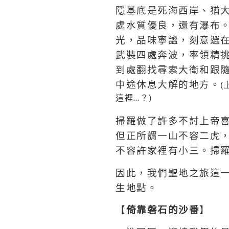
隱基底是死海西岸、猶
處水質優良，還有瀑布
光，品味寧謐，刻意選
武裝四處奔波，率領精
到處翻找尋索大衛和跟
中途休息大解的地方。
(
這裡
？)
…
掃羅做了許多不討上帝
但正所謂一山不容二虎
不容許家裡有小三。掃
因此，我們聖地之旅這
生地點。
【
倚靠磐石的沙番
】