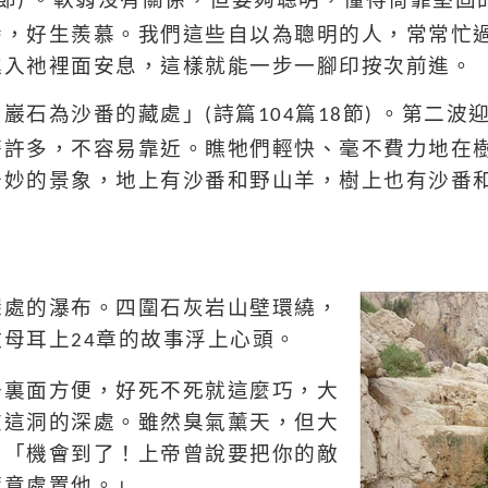
)
番，好生羨慕。我們這些自以為聰明的人，常常忙
進入祂裡面安息，這樣就能一步一腳印按次前進。
；巖石為沙番的藏處」
詩篇
篇
節
。第二波
(
104
18
)
警許多，不容易靠近。
瞧牠們輕快、毫不費力地在
奇妙的景象，地上有沙番和野山羊，樹上也有沙番
。
深處的瀑布。
四圍石灰岩
山壁環繞，
撒母耳上
章的故事浮上心頭。
24
去裏面方便，好死不死就這麼巧，大
在這洞的深處。雖然臭氣薰天，但大
：「機會到了！上帝曾說要把你的敵
隨意處置他。」