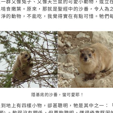
是一群又像兔子、又像天竺鼠的可愛小動物，或立
地啃食嫩葉。原來，那就是聖經中的沙番，令人為
潔淨的動物，不能吃，我覺得實在有點可惜。牠們
隱基底的沙番，蠻可愛耶！
提到地上有四樣小物，卻甚聰明，牠是其中之一：
節
。軟弱沒有關係，但要夠聰明，懂得倚靠堅固