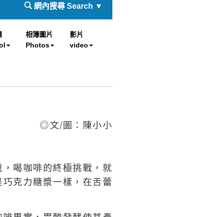
網內搜尋 Search ▼
欄
相簿圖片
影片
ol
Photos
video
◎文
/
圖
：陳小小
說，喝咖啡的終極挑戰，就
是巧克力糖漿一樣，在舌蕾
咖啡果實，胃酸發酵使其產