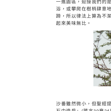
一進園區，迎接我們的
浴，或攀爬在樹梢肆意
蹄，所以律法上算為不
起來美味無比。
沙番雖然微小，但聖經
石中造房」
箴言
章