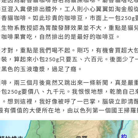
啡豆混入糞便排出體外，工人則小心翼翼如淘金般
麝香貓咖啡。如此珍貴的咖啡豆，市面上一包
250g
位生物系教授認為胃酸發酵效果並不大，重點是貓
的咖啡果實吃，自然排出的是最好的咖啡豆。
法才對，重點是我們喝不起。剛巧，有機會買超大
分裝，算起來小包
只要五、六百元。後面少了
250g
飲黑色的玉液瓊漿，過足了癮。
咖啡，兩三個月後竟然又跳出來一條新聞，真是嚴
一包
要價八、九千元。我恨恨地想，乾脆自己
250g
」。想到這裡，我好像被呼了一巴掌，腦袋立即清
最有價值的大便所在地，由以色列第一個國王掃羅