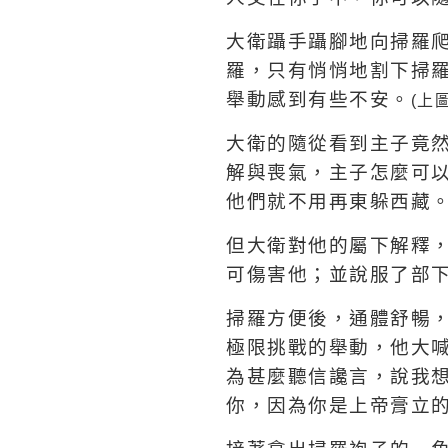
大衛躡手躡腳地向掃羅
羅，只有悄悄地割下掃
舉動感到有些不安。
(
上
大衛的隨從看到主子竟
解與喪氣，主子怎麼可
他們就不用再東躲西藏
但大衛對他的屬下解釋
可傷害他；並說服了部
掃羅方便後，通體舒暢
極限挑戰的舉動，他大
為甚麼聽信讒言，說我
你，因為你是上帝膏立