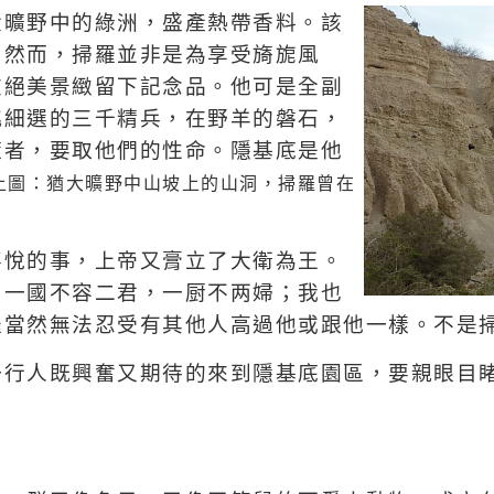
大曠野中的綠洲，盛產熱帶香料。該
。然而，掃羅並非是為享受旖旎風
在絕美
景緻留
下記念品。他可是全副
挑細選的三千精兵，在野羊的磐石，
隨者，要取他們的性命。隱基底是他
上
圖
：
猶大曠野中山坡上的山洞，掃羅曾在
喜悅的事，上帝又膏立了大衛為王。
，一國不容二君，一厨不两婦；我也
羅當然無法
忍受有其他人高過他或跟他一樣。
不是
一行人既興奮又期待的來到隱基底園區，要親眼目