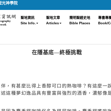
聖光神學院
聖地資訊
聖地文章
簡明聖經史地
專書專
Site Info.
Articles
Bible Places
Book/C
在隱基底—終極挑戰
良伴，有甚麼比得上香醇可口的熱咖啡？有這麼一
描述這種夢幻逸品具有豐富與強烈的酒香，濃郁像
。
那是因為麝香貓咖啡俗名為貓屎咖啡。麝香貓嗜吃