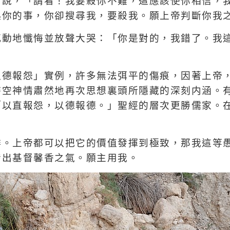
角說，「請看！我要殺你不難，這應該使你相信，
起你的事，你卻搜尋我，要殺我。願上帝判斷你我
感動地懺悔並放聲大哭：「你是對的，我錯了。我
以德報怨」實例，許多無法弭平的傷痕，因著上帝
時空神情肅然地再次思想裏頭所隱藏的深刻内涵。
「以直報怨，以德報德。」聖經的層次更勝儒家。
啡。上帝都可以把它的價值發揮到極致，那我這等
發出基督馨香之氣。願主用我。