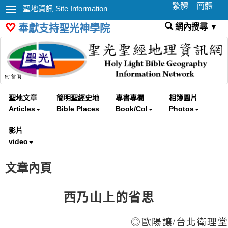
繁體
簡體
聖地資訊 Site Information
網內搜尋 ▼
奉獻支持聖光神學院
聖地文章
簡明聖經史地
專書專欄
相簿圖片
Articles
Bible Places
Book/Col
Photos
影片
video
文章內頁
西乃山上的省思
◎歐陽讓
/
台北衛理堂