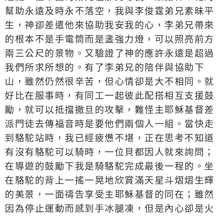
幫助永遠及時永不落空，我與李俊霆弟兄素昧平
生，神卻差遣他來協助我安我的心，李弟兄帶來
的根本不是手電筒而是盞強力燈，可以照亮前方
兩三公尺的景物。又驗證了神的應許永遠是超過
我們所求所想的。有了李弟兄的陪伴與協助下
山，雖然仍然很辛苦，但心情卻是大不相同。就
好比在服事時，有同工一起彼此配搭相互支援鼓
勵，就可以抵擋撒旦的攻擊，難怪主耶穌基督差
派門徒去傳福音時是要他們兩個人一組。當快走
到駱駝站時，我已經疲憊不堪，正在思考不知道
有沒有駱駝可以騎時，一位貝都因人就來詢問；
在導遊的鼓勵下我是騎駱駝完成最後一程的。坐
在駱駝的背上一搖一晃地欣賞滿天星斗熠熠生輝
的美景，一面禱告享受主耶穌基督的同在；雖然
因為停止運動而感到手冰腿凍，但是內心卻是火