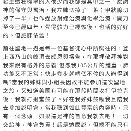
發生這種機率的人很少而我卻是其中之一。感謝
神的保守與醫治，我左肺切掉了一葉；甲狀腺切
掉了一半，也作過放射線治療與化學治療，開刀
至今已經四年，覺得體力已經恢復，也活的好好
的。但肥胖依舊！
前往聖地一遊是每一位基督徒心中所嚮往的，登
上西乃山的峰頂去感恩與禱告，在那裡敬拜神對
我來說有格外的意義
!
但憑我
105
公斤的體重，肺
功能又不正常；快走幾步就喘個不停的人辦得到
嗎
?
當我的姊妹與小組長因故不能參加這次聖地
之旅，又知道美國有可能在那段時間攻打伊拉克
後，我就打退堂鼓了。好在我姊妹鼓勵我且陪我
去參加說明會，當我聽到如此豐富的內容時，只
有一個念頭―如果這是神的旨意我就去吧！一切
交給神，神會負責！話是這麼說，但總不能只有