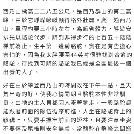
西乃山標高二二八五公尺，是西乃群山的第二高
峰，由於它崢嶸嶮巇顯得格外壯麗。爬一趟西乃
山，單程約要三小時左右，為節省體力，導遊安
排先以駱駝代步，騎到非得步行的七百五十階階
梯前為止。生平第一遭騎駱駝，實在是有些擔心
害怕的，因為我太胖腰圍
44
英吋很難找到合適的
駱駝，待找到可騎的駱駝我已經是全團最後一個
出發的人了。
好在由於攀登西乃山的時間改在下午一點，且天
氣出奇的好，使我心情開朗且駱駝本性非常馴
良，由牠的主人貝都因人牽著牠走，一般駱駝都
能跟著前面的隊伍循序前進，人坐在駱駝背上的
鞍韉上，只要手握牢前面的短柱，且要注意坐姿
不要傷及尾椎則安全無虞。當駱駝在群峰之間迤