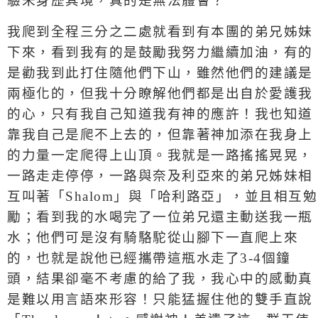
驗未身歷其境，真的是無法體會？
我爬到全程三分之二處就看到有本團的弟兄姊妹
下來，看到我有的是鼓勵我努力繼續加油，有的
是勸我到此打住隨他們下山，雖然他們的建議是
兩極化的，但我十分瞭解他們都是出自於愛護我
的心，只有我自己知道我有神的應許！我也知道
靠我自己是爬不上去的，但靠著神加添在我身上
的力量一定爬得上山頂。我就是一路搖搖晃晃，
一路走走停停，一路與奈及利亞來的弟兄姊妹相
互叫著「
Shalom
」與「哈利路亞」，並且相互勉
勵；看到我的水喝完了一位弟兄還主動送我一瓶
水；他們可是沒有騎駱駝從山腳下一直爬上來
的，也就是說他已經攜帶這瓶水走了
3-4
個鐘
頭，結果卻毫不考慮的給了我，我心中的感動真
是難以用言語來形容！只能猛握住他的雙手直說