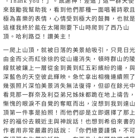
「
Thank you
！」。感謝神！差遣了這一群天使
來鼓勵我幫助我，看到他們那種一面唱著詩歌且
極為喜樂的表情，心情受到極大的鼓舞，也就是
這樣我終於能在太陽剛要下山時爬到了西乃山
頂。哈利路亞！讚美主！
一爬上山頂，就被日落的美景給吸引，只見日光
由金而火而紅徐徐的從山邊消失，頓時群山的陵
線就被鑲上一層從金到黃到紅五彩繽紛的邊，與
深藍色的天空彼此輝映。急忙拿出相機連續照了
幾張照片深怕美景消失無法復得，但卻在餘光中
看見那一群奈及利亞弟兄姊妹都跪在地上禱告，
慚愧的眼淚不自覺的奪眶而出，沒想到我到達山
頂第一件事是拍照！而他們卻是立即選擇了那上
好的福份去親近主與神說話！也想到希伯來書的
作者用非常嚴肅的話說：『你們總要謹慎，不可