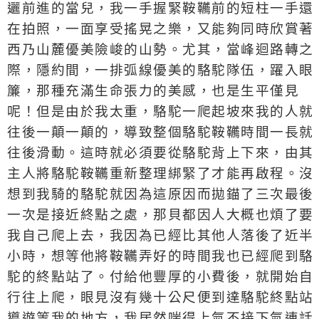
邐前進的當兒，我一手握緊鞍韉前的短柱一手還
在拍照，一面享受搖晃之樂，又能夠同時欣賞著
西乃山麓優美險峻的山勢。尤其，當峰迴路轉之
際，隱約間，一排弧線優美的駱駝隊伍，躍入眼
簾，那種充滿生命張力的美感，也是生平僅見
呢！但是由於我太重，駱駝一爬起坡來我的人就
往後一顛一顛的，導致整個駱駝鞍韉時間一長就
往後滑動。這時就必須要從駱駝背上下來，由其
主人將駱駝鞍韉重新整理綁緊了才能再啟程。沒
想到我騎的駱駝就因為這原因而拋錨了三次最後
一次是接近終點之處，那貝都因人大概也煩了要
我自己爬上去，我因為已經比其他人落後了近半
小時，想等他將鞍韉弄好的時間我也已經爬到駱
駝的終點站了。付給他豐厚的小費後，就開始自
行往上爬，眼見沒有幾十公尺便到達駱駝終點站
導遊等我的地方，我居然喘得上氣不接下氣連話