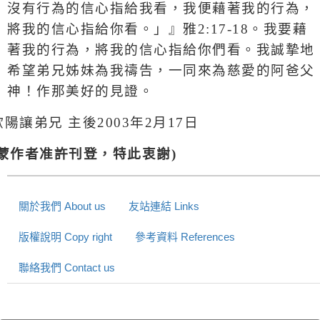
沒有行為的信心指給我看，我便藉著我的行為，
將我的信心指給你看。
」』雅
2:17-18
。我要藉
著我的行為，將我的信心指給你們看。我誠摯地
希望弟兄姊妹為我禱告，一同來為慈愛的阿爸父
神！作那美好的見證。
歐陽讓弟兄
主後
2003
年
2
月
17
日
(蒙作者准許刊登，特此衷謝)
關於我們 About us
友站連結 Links
版權說明 Copy right
參考資料 References
聯絡我們 Contact us