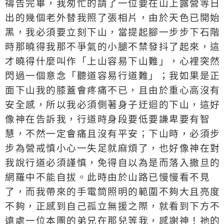
禱告完畢，我匆忙的請了一位要在山上露營等日
出的幾個老外替我照了張相片，由於天色已開始
黑，我必須要立刻下山，當提起腳一步步下石階
時那曉得我那不爭氣的小腿不禁發抖了起來，這
才曉得什麼叫作「上山容易下山難」，心裡突然
閃過一個意念「聽道容易行道難」；我如果是正
面下山我的膝蓋會疼痛不已，且由於重心高沒有
安全感，所以我必須側著身子迂迴的下山，這好
像神在告訴我，行道時身段要低要謙卑要有智
慧，不然一定會痛且沒有平安；下山時，必須步
步為營戒慎小心一失足就麻煩了，也好像神在對
我說行道必須謹慎，免得自以為是而落入撒旦的
網羅中不能自拔。此時由於山路已慢慢看不見
了，而我帶來的手電筒照明的範圍不夠大且亮度
不夠，正感到自己孤立無援之際，就看到下方不
遠處一位本團的弟兄在那兒等我，感謝神！祂的