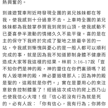
熱興奮的。
到達遊覽車附近時發現全團的弟兄姊妹都在等
我，使我感到十分過意不去。上車時全團的弟兄
姊妹都為我鼓掌恭賀我到爬到山頂，使我感動不
已憂喜參半激動的情緒久久不能平復。喜的是在
主的保守下我終於完成了聖地之旅最辛苦的一
站，令我感到慚愧與憂心的是一般人都可以順利
完成的事，就是因為我不知道節制身體不健康而
造成大家等我這樣的結果。林前
3:16-17
說「
豈
不知你們是神的殿，神的靈住在你們裏頭嗎？若
有人毀壞神的殿，神必要毀壞那人；因為神的殿
是聖的，這殿就是你們
。」實在是要用心的來注
意飲食控制體重了！經過這次成功的爬上西乃山
也使我信心大增！但『信心若沒有行為就是死
的。必有人說：「
你有信心，我有行為；你將你