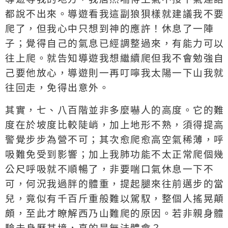
都說不出來。導遊看我這副狼狽樣就建議我不要
爬了，但我心中只想到神的應許！休息了一陣
子；覺得自己的氣息已經調整過來，有能力可以
往上爬。就告知導遊我想繼續爬但我不會勉強自
己要他放心，導遊則一再叮嚀我太陽一下山我就
往回走，免得出意外。
其實，七、八百階並非多麼嚇人的高度。它的難
度在於坡度比較陡峭，加上地形不熟，須得提高
警覺步步為營不可；其次愈爬愈高空氣稀薄，呼
吸難免受到影響；加上我肺功能不太正常爬個幾
公尺呼吸就不順暢了，非要喘口氣休息一下不
可，何況我過胖的體重，提起腿來往前邁步的當
兒，竟似有千百斤重般難以駕馭，整個人搖晃顛
頗，至此才瞭解西乃山難爬的原因。若非親身體