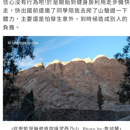
信心沒有行為吧
!
於是開始到健身房利用走步機快
走，快出國前還邀了同學陪我去爬了山驗證一下
體力，主要還是怕發生意外，到時候造成別人的
負擔。
(從聖凱瑟琳修道院遠望西乃山 Photo by:詹述蘭)