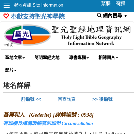
繁體
簡體
聖地資訊 Site Information
網內搜尋 ▼
奉獻支持聖光神學院
聖地文章
簡明聖經史地
專書專欄
相簿圖片
影片
地名詳解
前編號 <<
回查詢頁
>> 後編號
基第利人 (Gederite) [詳解編號 : 0938]
有城牆及壕溝環繞著的城堡 Circumvallation
●位置不明。較可能是來自基德城之人，即是 Jedireh，