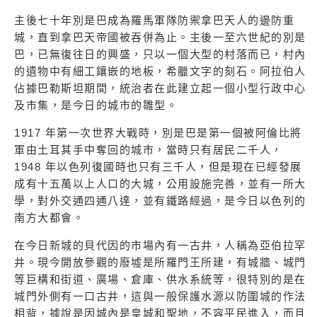
主後七十年別是巴成為羅馬軍隊防禦拿巴天人的邊防重
城，直到拿巴天帝國被吞併為止。主後一至六世紀的別是
巴，已無復往日的興盛，只以一個大型的村落而已，村內
的遺物中有細工鑲嵌的地板，希臘文字的刻石。阿拉伯人
佔據巴勒斯坦期間，統治者在此建立起一個小型行政中心
及市集，是今日的城市的雛型。
1917 年第一次世界大戰時，別是巴是第一個被阿倫比將
軍由土耳其手中奪回的城市，當時只有居民二千人，
1948 年以色列復國時也只有三千人，但是現在已經發展
成有十五萬以上人口的大城，公用設施完善，並有一所大
學，對外交通四通八達，並有鐵路經過，是今日以色列的
南方大都會。
在今日新城的貝代因的市場內有一古井，人稱為亞伯拉罕
井。現今開放參觀的廢墟是所羅門王所建，有城牆、城門
等巨構和街道、廣場、倉庫、供水系統等，很特別的是在
城門外側有一口古井，這與一般保護水源以防圍城的作法
相背，據說是因城內是皇城和聖地，不容平民進入，而且