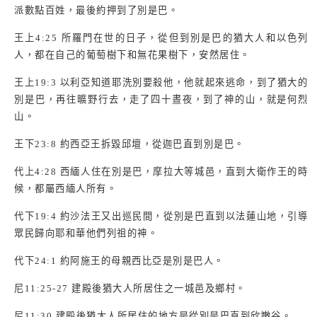
派數點百姓，最後約押到了別是巴。
王上
4:25
所羅門在世的日子，從但到別是巴的猶大人和以色列
人，都在自己的葡萄樹下和無花果樹下，安然居住。
王上
19:3
以利亞知道耶洗別要殺他，他就起來逃命，到了猶大的
別是巴，再往曠野行去，走了四十晝夜，到了神的山，就是何烈
山。
王下
23:8
約西亞王拆毀邱壇，從迦巴直到別是巴。
代上
4:28
西緬人住在別是巴，摩拉大等城邑，直到大衛作王的時
候，都屬西緬人所有。
代下
19:4
約沙法王又出巡民間，從別是巴直到以法蓮山地，引導
眾民歸向耶和華他們列祖的神。
代下
24:1
約阿施王的母親西比亞是別是巴人。
尼
11:25-27
建殿後猶大人所居住之一城邑及鄉村。
尼
11:30
建殿後猶大人所居住的地方是從別是巴直到欣嫩谷。