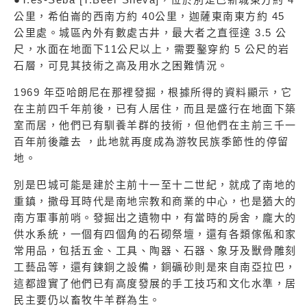
公里，希伯崙的西南方約 40公里，迦薩東南東方約 45
公里處。城區內外有數處古井，最大者之直徑達 3.5 公
尺，水面在地面下11公尺以上，需要鑿穿約 5 公尺的岩
石層，可見其技術之高及用水之困難情況。
1969 年亞哈朗尼在那裡發掘，根據所得的資料顯示，它
在主前四千年前後，已有人居住，而且是盛行在地面下築
室而居，他們已有馴養羊群的技術，但他們在主前三千一
百年前後離去 ，此地就再度成為游牧民族季節性的停留
地。
別是巴城可能是建於主前十一至十二世紀，就成了南地的
重鎮，撒母耳時代是南地宗教和商業的中心，也是猶大的
南方軍事前哨。發掘出之遺物中，有當時的房舍，龐大的
供水系統，一個有四個角的石砌祭壇，還有各類傢俬和家
常用品，包括五金、工具、陶器、石器、象牙及獸骨雕刻
工藝品等，還有鍊銅之設備，銅礦砂則是來自南亞拉巴，
這都證實了他們已有高度發展的手工技巧和文化水準，居
民主要仍以畜牧牛羊群為生。