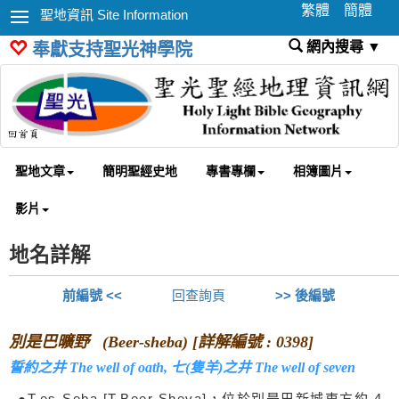
繁體
簡體
聖地資訊 Site Information
網內搜尋 ▼
奉獻支持聖光神學院
聖地文章
簡明聖經史地
專書專欄
相簿圖片
影片
地名詳解
前編號 <<
回查詢頁
>> 後編號
別是巴曠野 (Beer-sheba) [詳解編號 : 0398]
誓約之井 The well of oath, 七(隻羊)之井 The well of seven
●T.es-Seba [T.Beer Sheva]，位於別是巴新城東方約 4