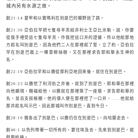
城內另有水源之故。
創
21:14
夏甲和以實瑪利在別是巴的曠野迷了路。
創
21:30
亞伯拉罕把七隻母羊羔給非利士王亞比米勒，說，你要
從我手裡受這七隻母羊羔，作我挖這口井的證據，所以他給那地
方起名叫別是巴，因為他們二人在那裡起了誓，立了約，亞伯拉
罕在別是巴栽上一棵垂柳絲樹，又在那裡求告耶和華永生神的
名。
創
22:19
亞伯拉罕和以撒從摩利亞地回來後，就住在別是巴。
創
26:23
以撒挖了利河伯之井後，就到了別是巴，耶和華在那裡
向他顯現，賜福給他，以撒就在那裡築了一座壇，求告耶和華的
名，並且支搭帳棚，他的僕人便在那裡挖了一口井，……他就給
那井起名叫示巴，因此那城叫作別是巴，直到今日。
創
28:10
雅各出了別是巴
(
以撒仍住在別是巴
)
，向哈蘭走去。
創
46:1
以色列帶著一切所有的，要往埃及去，先來到別是巴，就
獻祭給神。