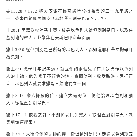
書
15:28
，
19:2
猶大支派在儘南邊所分得為業的二十九座城之
一，後來再歸屬西緬支派為地業。別是巴又名示巴。
士
20:1
民眾為攻討基比亞，於是以色列人從但到別是巴，以及住
基列地的眾人，都聚集在米斯巴耶和華面前。
撒上
3:20
從但到別是巴所有的以色列人，都知道耶和華立撒母耳
為先知。
撒上
8:1
撒母耳年紀老邁，就立他的兩個兒子在別是巴作以色列
人的士師，他的兒子不行他的道，貪圖財利，收受賄賂，屈枉正
直，以色列人就要求撒母耳給他們立一個王。
撒下
3:10
廢去掃羅的位，建立大衛的位，使他治理以色列和猶
大，從但直到別是巴。
撒下
17:11
依我之計，不如將以色列眾人，從但直到別是巴，聚
集到你這裡來。
撒下
24:7
大衛令他的元帥約押，從但到別是巴，走遍以色列眾支