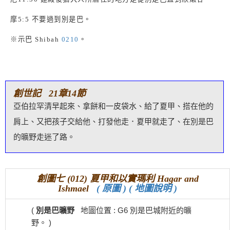
摩
5:5
不要過到別是巴。
※示巴
Shibah
0210
。
創世記 21章14節
亞伯拉罕清早起來、拿餅和一皮袋水、給了夏甲、搭在他的
肩上、又把孩子交給他、打發他走．夏甲就走了、在別是巴
的曠野走迷了路。
創圖七 (012) 夏甲和以實瑪利 Hagar and
Ishmael
( 原圖 )
( 地圖說明 )
(
別是巴曠野
地圖位置 : G6 別是巴城附近的曠
野。 )