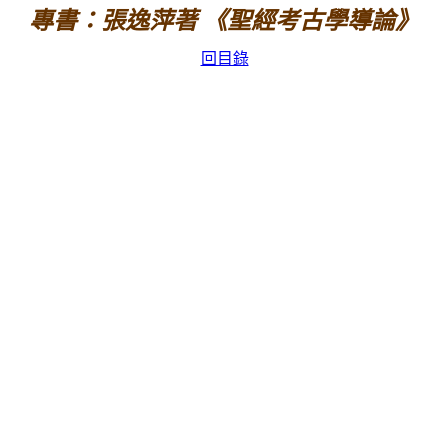
專書：張逸萍著 《聖經考古學導論》
回目錄